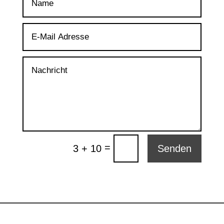
=
3 + 10
Senden