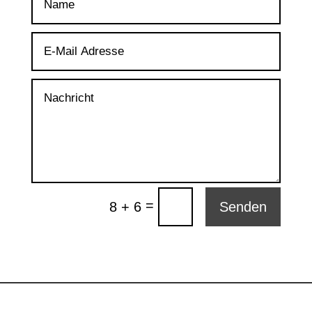
=
8 + 6
Senden