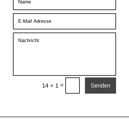
=
14 + 1
Senden