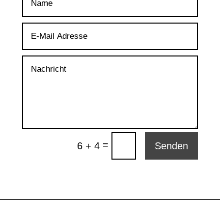
=
6 + 4
Senden