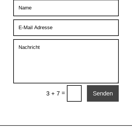
=
3 + 7
Senden