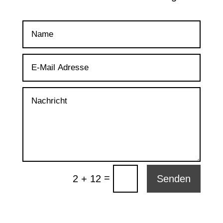
=
2 + 12
Senden