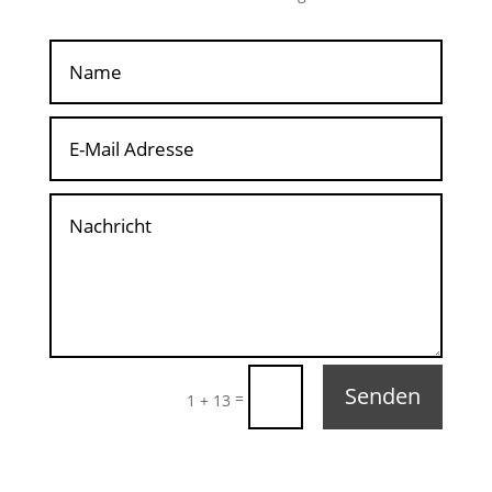
Senden
=
1 + 13