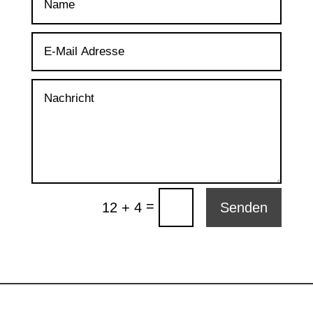
=
12 + 4
Senden