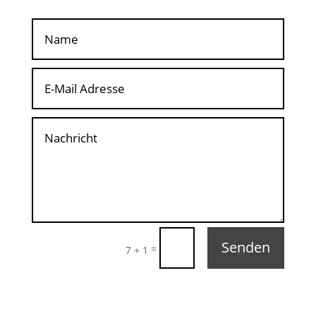
Senden
=
7 + 1