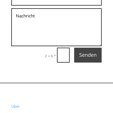
Senden
=
2 + 6
Über