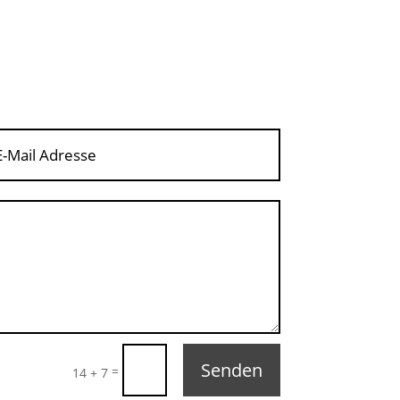
Senden
=
14 + 7