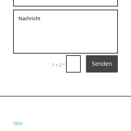
Senden
=
1 + 2
Über