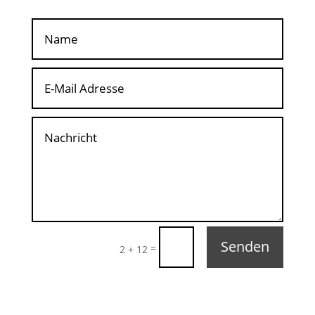
Senden
=
2 + 12