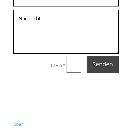
Senden
=
13 + 6
Über